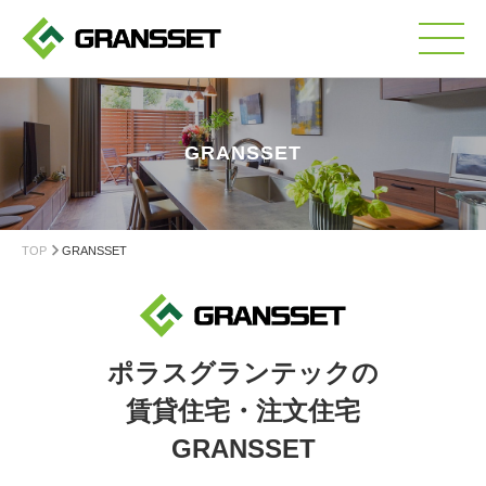
GRANSSET
賃貸住宅・賃貸併用住宅
注文住宅
TOP
GRANSSET
法人・事業者様向け
改修・修繕工事
ポラスグランテックの
賃貸住宅・注文住宅
土木工事
GRANSSET