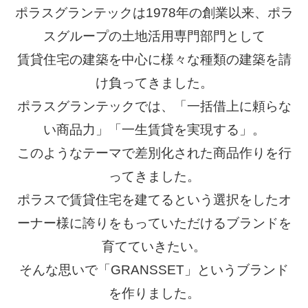
ポラスグランテックは1978年の創業以来、ポラ
商品ラインナップ
スグループの土地活用専門部門として
事例紹介
賃貸住宅の建築を中心に様々な種類の建築を請
け負ってきました。
ニュース・イベント
会社概要
ポラスグランテックでは、「一括借上に頼らな
テクノロジー
採用情報
い商品力」「一生賃貸を実現する」。
アフターサポート
サイトマップ
このようなテーマで差別化された商品作りを行
ってきました。
ポラスで賃貸住宅を建てるという選択をしたオ
ーナー様に誇りをもっていただけるブランドを
展示場・来場予約
育てていきたい。
そんな思いで「GRANSSET」というブランド
問合せ・資料請求
を作りました。